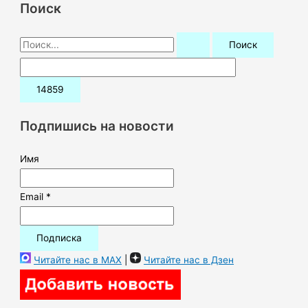
Поиск
П
о
и
с
к
Подпишись на новости
:
Имя
Email *
Читайте нас в MAX
|
Читайте нас в Дзен