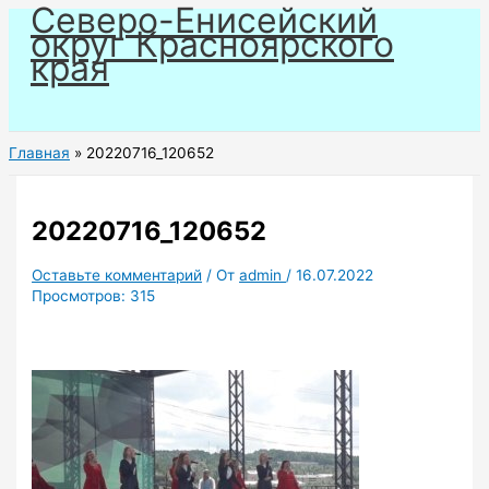
Северо-Енисейский
Перейти
округ Красноярского
к
края
содержимому
Главная
20220716_120652
20220716_120652
Оставьте комментарий
/ От
admin
/
16.07.2022
Просмотров:
315