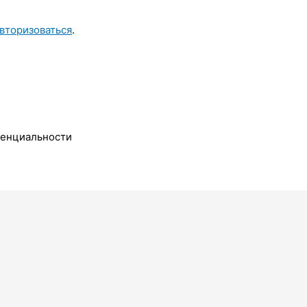
вторизоваться
.
денциальности