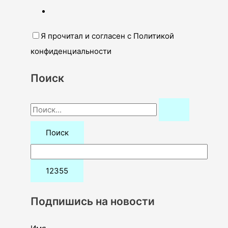
Я прочитал и согласен с Политикой
конфиденциальности
Поиск
П
о
и
с
к
:
Подпишись на новости