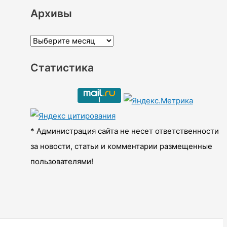
Архивы
А
р
Статистика
х
и
в
ы
* Администрация сайта не несет ответственности
за новости, статьи и комментарии размещенные
пользователями!