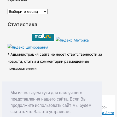
А
р
Статистика
х
и
в
ы
* Администрация сайта не несет ответственности за
новости, статьи и комментарии размещенные
пользователями!
Мы используем куки для наилучшего
представления нашего сайта. Если Вы
продолжите использовать сайт, мы будем
Copyright © RUDNIK.MOBI 28.06.2008 - 2026 | Северо-
считать что Вас это устраивает.
Енисейский округ Красноярского края | Powered by
Тема Astra