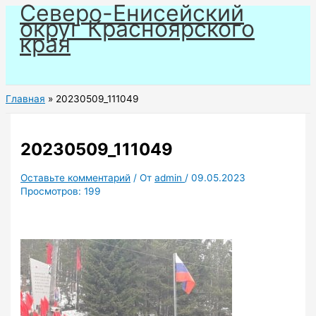
Северо-Енисейский
Перейти
округ Красноярского
к
края
содержимому
Главная
20230509_111049
20230509_111049
Оставьте комментарий
/ От
admin
/
09.05.2023
Просмотров:
199