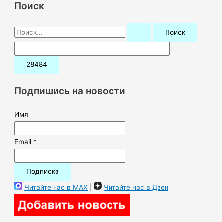
Поиск
П
о
и
с
к
Подпишись на новости
:
Имя
Email *
Читайте нас в MAX
|
Читайте нас в Дзен