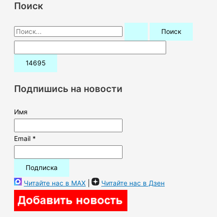
Поиск
П
о
и
с
к
Подпишись на новости
:
Имя
Email *
Читайте нас в MAX
|
Читайте нас в Дзен