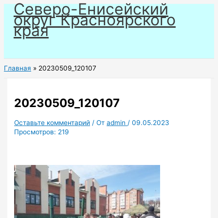
Северо-Енисейский
Перейти
округ Красноярского
к
края
содержимому
Главная
20230509_120107
20230509_120107
Оставьте комментарий
/ От
admin
/
09.05.2023
Просмотров:
219