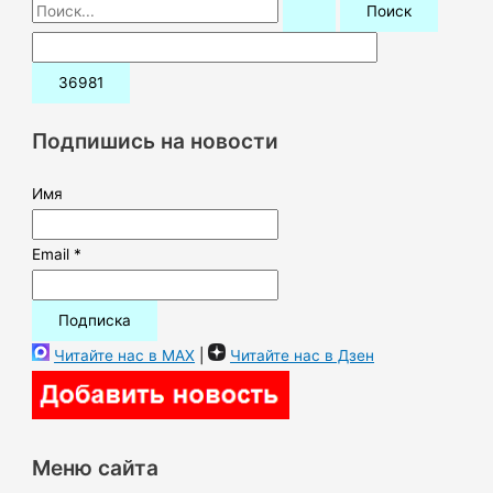
П
о
и
с
к
Подпишись на новости
:
Имя
Email *
Читайте нас в MAX
|
Читайте нас в Дзен
Меню сайта