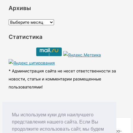
Архивы
А
р
Статистика
х
и
в
ы
* Администрация сайта не несет ответственности за
новости, статьи и комментарии размещенные
пользователями!
Мы используем куки для наилучшего
представления нашего сайта. Если Вы
продолжите использовать сайт, мы будем
Copyright © RUDNIK.MOBI 28.06.2008 - 2026 | Северо-