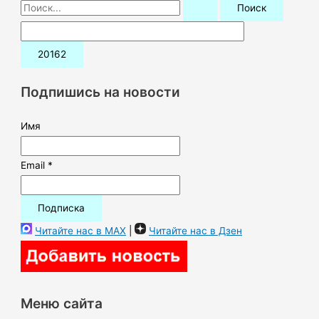
П
о
и
с
к
Подпишись на новости
:
Имя
Email *
Читайте нас в MAX
|
Читайте нас в Дзен
Меню сайта