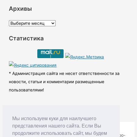
Архивы
А
р
Статистика
х
и
в
ы
* Администрация сайта не несет ответственности за
новости, статьи и комментарии размещенные
пользователями!
Мы используем куки для наилучшего
представления нашего сайта. Если Вы
продолжите использовать сайт, мы будем
Copyright © RUDNIK.MOBI 28.06.2008 - 2026 | Северо-