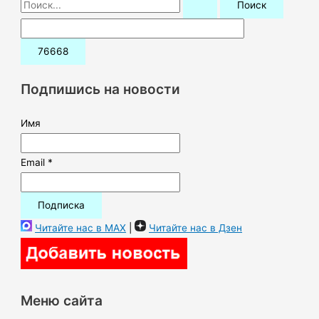
П
о
и
с
к
Подпишись на новости
:
Имя
Email *
Читайте нас в MAX
|
Читайте нас в Дзен
Меню сайта