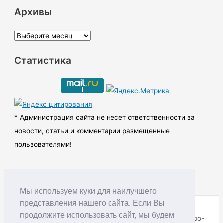
Архивы
А
р
Статистика
х
и
в
ы
* Администрация сайта не несет ответственности за
новости, статьи и комментарии размещенные
пользователями!
Мы используем куки для наилучшего
представления нашего сайта. Если Вы
продолжите использовать сайт, мы будем
Copyright © RUDNIK.MOBI 28.06.2008 - 2026 | Северо-