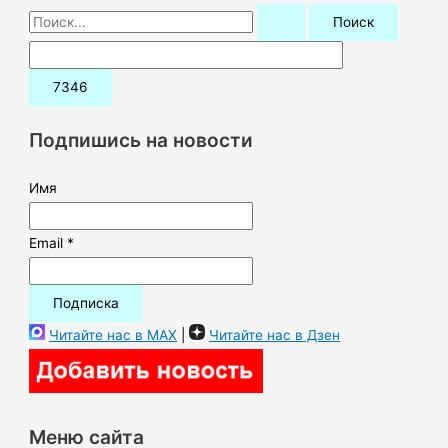
П
о
и
с
к
Подпишись на новости
:
Имя
Email *
Читайте нас в MAX
|
Читайте нас в Дзен
Меню сайта