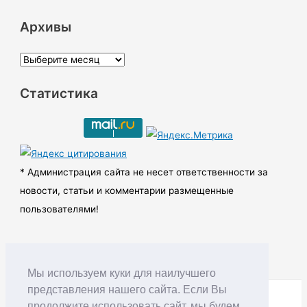
Архивы
А
р
Статистика
х
и
в
ы
* Администрация сайта не несет ответственности за
новости, статьи и комментарии размещенные
пользователями!
Мы используем куки для наилучшего
представления нашего сайта. Если Вы
продолжите использовать сайт, мы будем