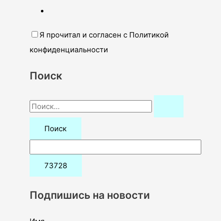
Я прочитал и согласен с Политикой
конфиденциальности
Поиск
П
о
и
с
к
:
Подпишись на новости