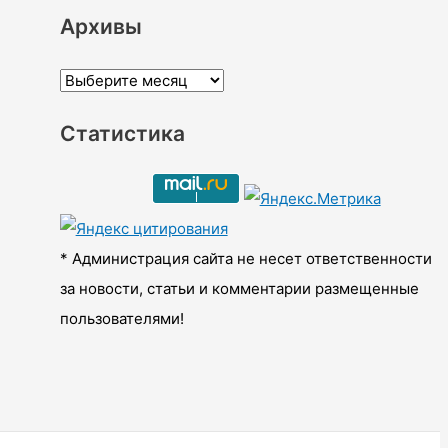
Архивы
А
р
Статистика
х
и
в
ы
* Администрация сайта не несет ответственности
за новости, статьи и комментарии размещенные
пользователями!