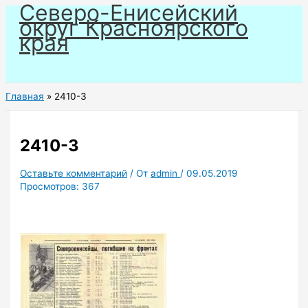
Северо-Енисейский
Перейти
округ Красноярского
к
края
содержимому
Главная
2410-3
2410-3
Оставьте комментарий
/ От
admin
/
09.05.2019
Просмотров:
367