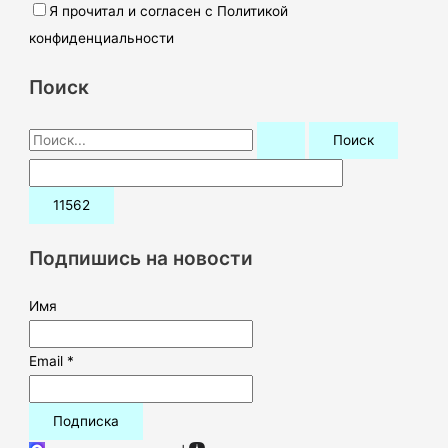
Я прочитал и согласен с Политикой
конфиденциальности
Поиск
П
о
и
с
к
Подпишись на новости
:
Имя
Email *