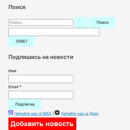
Поиск
П
о
и
с
к
Подпишись на новости
:
Имя
Email *
Читайте нас в MAX
|
Читайте нас в Дзен