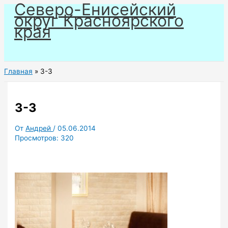
Северо-Енисейский
Перейти
округ Красноярского
к
края
содержимому
Главная
3-3
3-3
От
Андрей
/
05.06.2014
Просмотров:
320