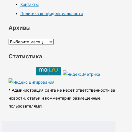
Контакты
Политика конфиденциальности
Архивы
А
р
Статистика
х
и
в
ы
* Администрация сайта не несет ответственности за
новости, статьи и комментарии размещенные
пользователями!