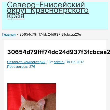
Северо-Енисейский
Перейти
округ Красноярского
к
края
содержимому
Главная
30654d79fff74dc24d937f3fcbcaa20e
30654d79fff74dc24d937f3fcbcaa
Оставьте комментарий
/ От
admin
/
19.05.2017
Просмотров:
276