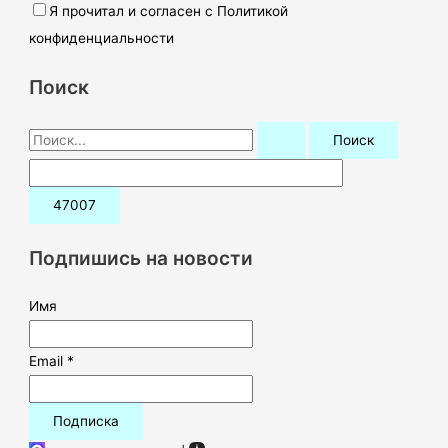
Я прочитал и согласен с Политикой
конфиденциальности
Поиск
П
о
и
с
к
Подпишись на новости
:
Имя
Email *