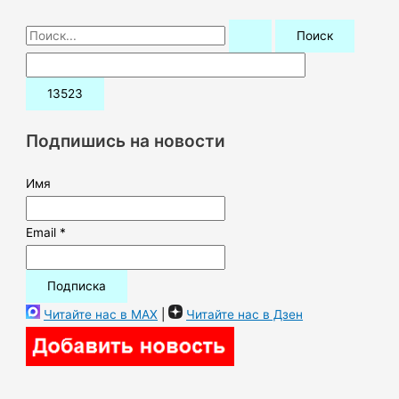
П
о
и
с
к
Подпишись на новости
:
Имя
Email *
Читайте нас в MAX
|
Читайте нас в Дзен