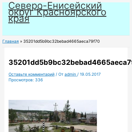
Северо-Енисейский
Перейти
округ Красноярского
к
края
содержимому
Главная
35201dd5b9bc32bebad4665aeca79f70
35201dd5b9bc32bebad4665aeca7
Оставьте комментарий
/ От
admin
/
19.05.2017
Просмотров:
336