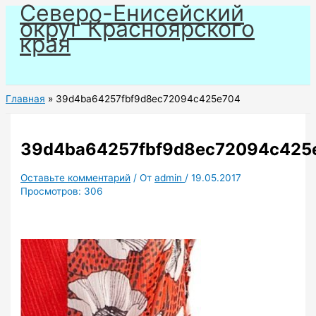
Северо-Енисейский
Перейти
округ Красноярского
к
края
содержимому
Главная
39d4ba64257fbf9d8ec72094c425e704
39d4ba64257fbf9d8ec72094c425
Оставьте комментарий
/ От
admin
/
19.05.2017
Просмотров:
306