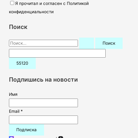
Я прочитал и согласен с Политикой
конфиденциальности
Поиск
П
о
и
с
к
Подпишись на новости
:
Имя
Email *