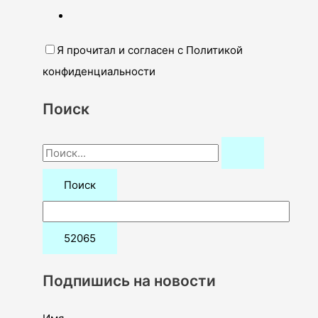
Я прочитал и согласен с Политикой
конфиденциальности
Поиск
П
о
и
с
к
:
Подпишись на новости