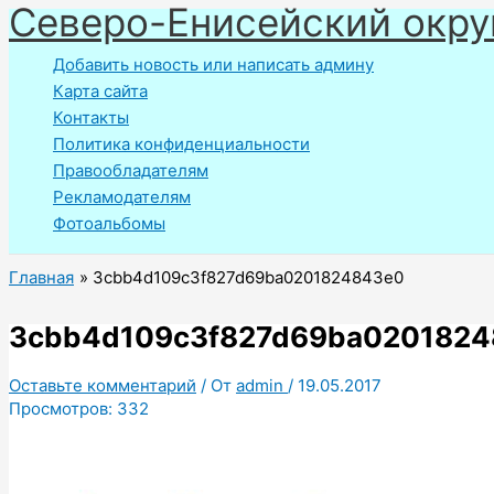
Северо-Енисейский окру
Перейти
к
Добавить новость или написать админу
содержимому
Карта сайта
Контакты
Политика конфиденциальности
Правообладателям
Рекламодателям
Фотоальбомы
Главная
3cbb4d109c3f827d69ba0201824843e0
3cbb4d109c3f827d69ba020182
Оставьте комментарий
/ От
admin
/
19.05.2017
Просмотров:
332