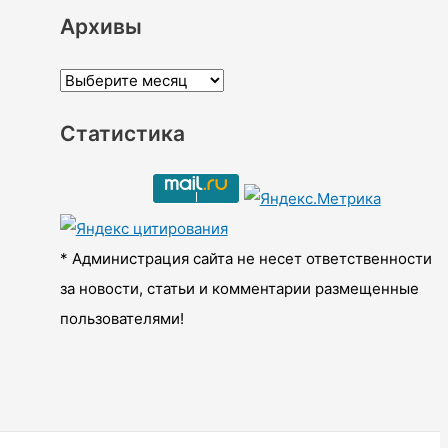
Архивы
А
р
Статистика
х
и
в
ы
* Администрация сайта не несет ответственности
за новости, статьи и комментарии размещенные
пользователями!