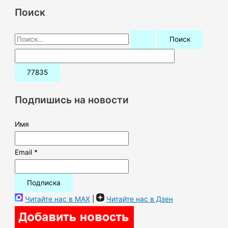
Поиск
П
о
и
с
к
Подпишись на новости
:
Имя
Email *
Читайте нас в MAX
|
Читайте нас в Дзен