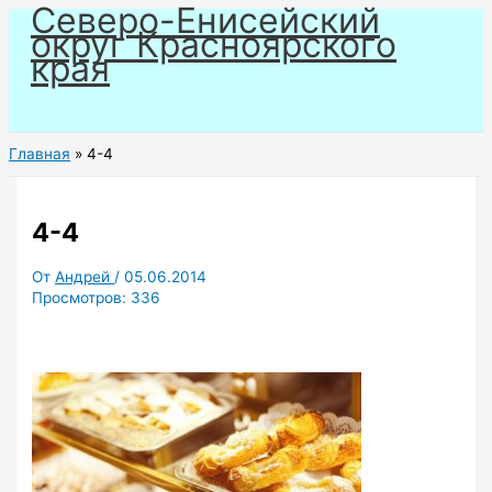
Северо-Енисейский
Перейти
округ Красноярского
к
края
содержимому
Главная
4-4
4-4
От
Андрей
/
05.06.2014
Просмотров:
336