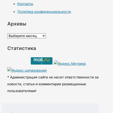
Контакты
Политика конфиденциальности
Архивы
А
р
Статистика
х
и
в
ы
* Администрация сайта не несет ответственности за
новости, статьи и комментарии размещенные
пользователями!