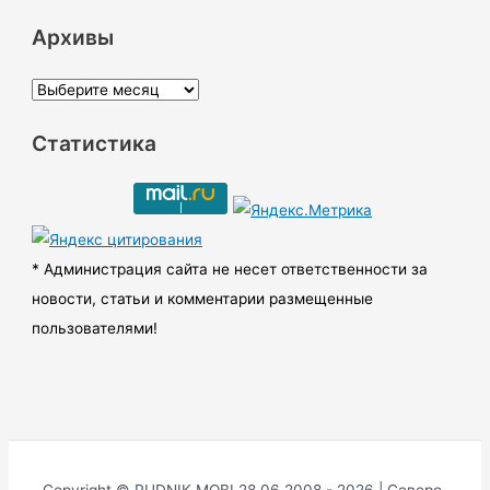
Архивы
А
р
Статистика
х
и
в
ы
* Администрация сайта не несет ответственности за
новости, статьи и комментарии размещенные
пользователями!
Copyright © RUDNIK.MOBI 28.06.2008 - 2026 | Северо-