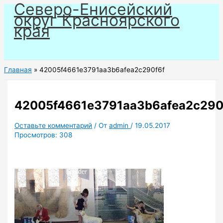
Северо-Енисейский
Перейти
округ Красноярского
к
края
содержимому
Главная
42005f4661e3791aa3b6afea2c290f6f
42005f4661e3791aa3b6afea2c290
Оставьте комментарий
/ От
admin
/
19.05.2017
Просмотров:
308