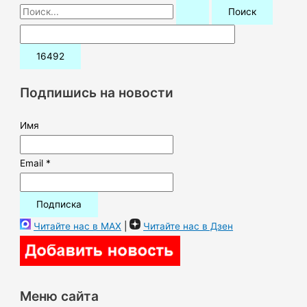
П
о
и
с
к
Подпишись на новости
:
Имя
Email *
Читайте нас в MAX
|
Читайте нас в Дзен
Меню сайта