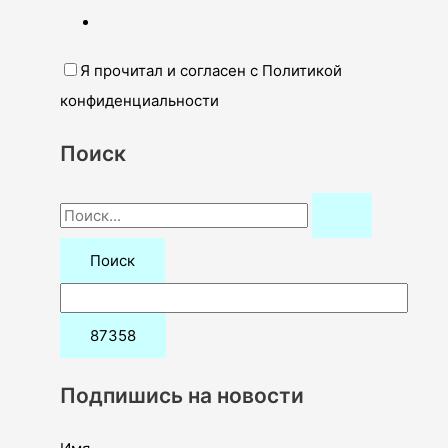
Я прочитал и согласен с Политикой
конфиденциальности
Поиск
П
о
и
с
к
:
Подпишись на новости