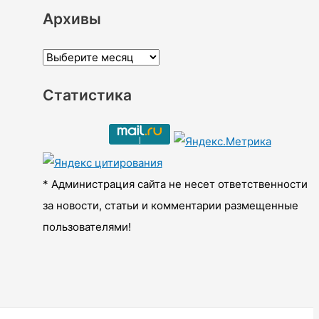
Архивы
А
р
Статистика
х
и
в
ы
* Администрация сайта не несет ответственности
за новости, статьи и комментарии размещенные
пользователями!