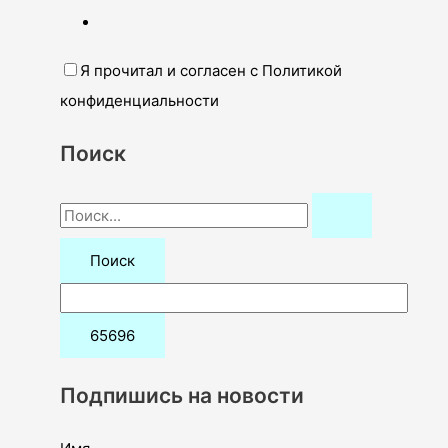
Я прочитал и согласен с Политикой
конфиденциальности
Поиск
П
о
и
с
к
:
Подпишись на новости