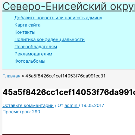
Северо-Енисейский окру
Перейти
к
Добавить новость или написать админу
содержимому
Карта сайта
Контакты
Политика конфиденциальности
Правообладателям
Рекламодателям
Фотоальбомы
Главная
45a5f8426cc1cef14053f76da991cc31
45a5f8426cc1cef14053f76da991
Оставьте комментарий
/ От
admin
/
19.05.2017
Просмотров:
290