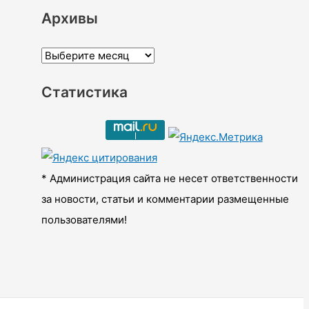
Архивы
А
р
Статистика
х
и
в
ы
* Администрация сайта не несет ответственности
за новости, статьи и комментарии размещенные
пользователями!