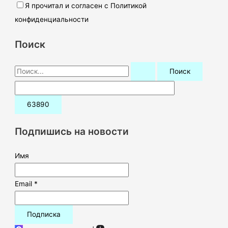
Я прочитал и согласен с Политикой
конфиденциальности
Поиск
П
о
и
с
к
Подпишись на новости
:
Имя
Email *