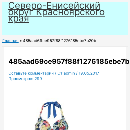
Северо-Енисейский
Перейти
округ Красноярского
к
края
содержимому
Главная
485aad69ce957f88f1276185ebe7b20b
485aad69ce957f88f1276185ebe7
Оставьте комментарий
/ От
admin
/
19.05.2017
Просмотров:
299