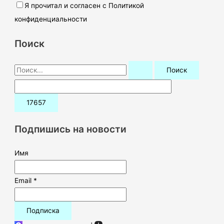
Я прочитал и согласен с Политикой
конфиденциальности
Поиск
П
о
и
с
к
Подпишись на новости
:
Имя
Email *