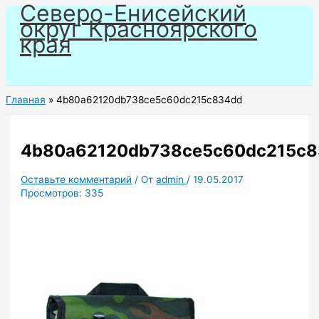
Северо-Енисейский
Перейти
округ Красноярского
к
края
содержимому
Главная
4b80a62120db738ce5c60dc215c834dd
4b80a62120db738ce5c60dc215c
Оставьте комментарий
/ От
admin
/
19.05.2017
Просмотров:
335