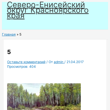
Северо-Енисейский
Перейти
округ Красноярского
к
края
содержимому
Главная
5
5
Оставьте комментарий
/ От
admin
/
21.04.2017
Просмотров:
404