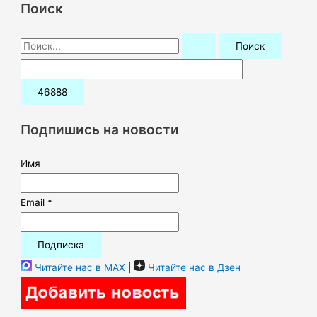
Поиск
П
о
и
с
к
Подпишись на новости
:
Имя
Email *
Читайте нас в MAX
|
Читайте нас в Дзен