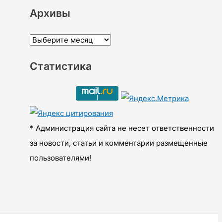
Архивы
А
р
Статистика
х
и
в
ы
* Администрация сайта не несет ответственности
за новости, статьи и комментарии размещенные
пользователями!