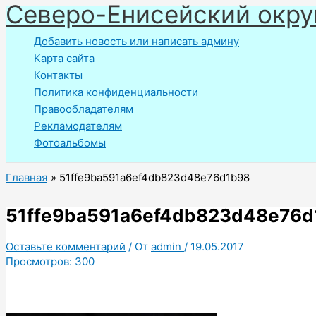
Северо-Енисейский окру
Перейти
к
Добавить новость или написать админу
содержимому
Карта сайта
Контакты
Политика конфиденциальности
Правообладателям
Рекламодателям
Фотоальбомы
Главная
51ffe9ba591a6ef4db823d48e76d1b98
51ffe9ba591a6ef4db823d48e76d
Оставьте комментарий
/ От
admin
/
19.05.2017
Просмотров:
300