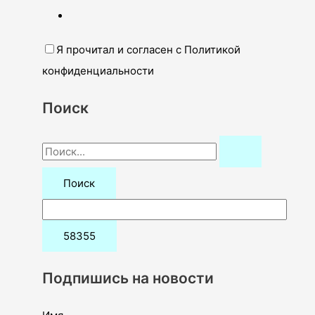
Я прочитал и согласен с Политикой
конфиденциальности
Поиск
П
о
и
с
к
:
Подпишись на новости