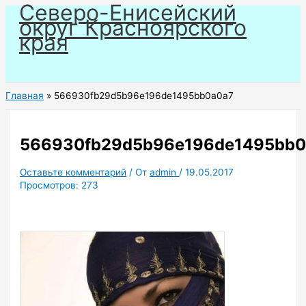
Северо-Енисейский
Перейти
округ Красноярского
к
края
содержимому
Главная
566930fb29d5b96e196de1495bb0a0a7
566930fb29d5b96e196de1495bb0
Оставьте комментарий
/ От
admin
/
19.05.2017
Просмотров:
273