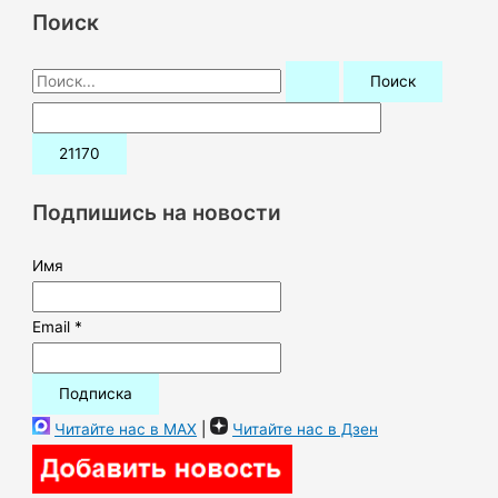
Поиск
П
о
и
с
к
Подпишись на новости
:
Имя
Email *
Читайте нас в MAX
|
Читайте нас в Дзен