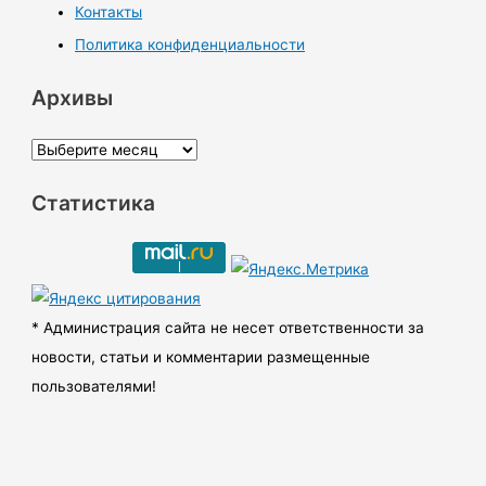
Контакты
Политика конфиденциальности
Архивы
А
р
Статистика
х
и
в
ы
* Администрация сайта не несет ответственности за
новости, статьи и комментарии размещенные
пользователями!