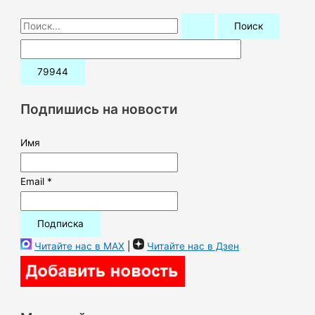
П
о
и
с
к
Подпишись на новости
:
Имя
Email *
Читайте нас в MAX
|
Читайте нас в Дзен