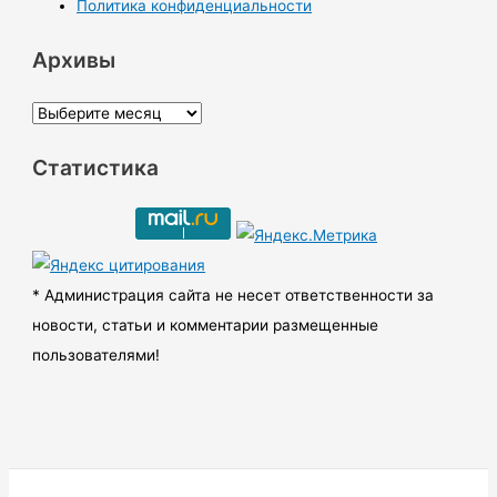
Политика конфиденциальности
Архивы
А
р
Статистика
х
и
в
ы
* Администрация сайта не несет ответственности за
новости, статьи и комментарии размещенные
пользователями!