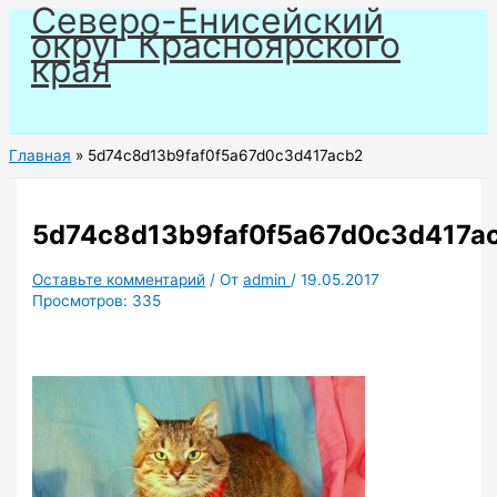
Северо-Енисейский
Перейти
округ Красноярского
к
края
содержимому
Главная
5d74c8d13b9faf0f5a67d0c3d417acb2
5d74c8d13b9faf0f5a67d0c3d417a
Оставьте комментарий
/ От
admin
/
19.05.2017
Просмотров:
335