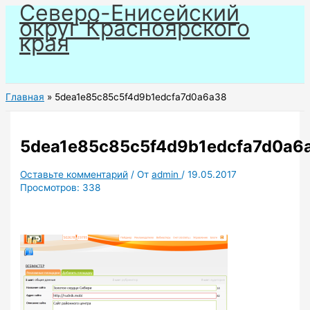
Северо-Енисейский
Перейти
округ Красноярского
к
края
содержимому
Главная
5dea1e85c85c5f4d9b1edcfa7d0a6a38
5dea1e85c85c5f4d9b1edcfa7d0a6
Оставьте комментарий
/ От
admin
/
19.05.2017
Просмотров:
338