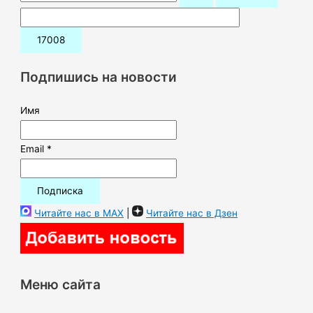
о
и
с
к
Подпишись на новости
:
Имя
Email *
Читайте нас в MAX
|
Читайте нас в Дзен
Меню сайта