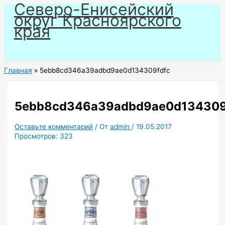
Северо-Енисейский
Перейти
округ Красноярского
к
края
содержимому
Главная
5ebb8cd346a39adbd9ae0d134309fdfc
5ebb8cd346a39adbd9ae0d134309
Оставьте комментарий
/ От
admin
/
19.05.2017
Просмотров:
323