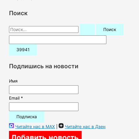
Поиск
П
о
и
с
к
Подпишись на новости
:
Имя
Email *
Читайте нас в MAX
|
Читайте нас в Дзен