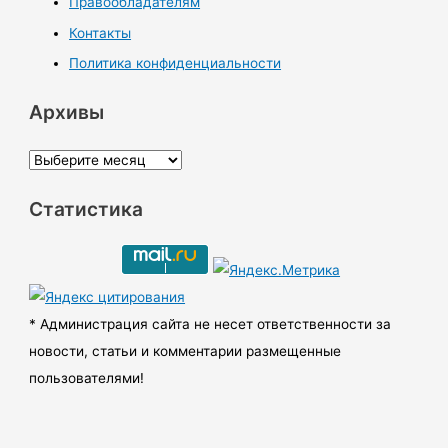
Правообладателям
Контакты
Политика конфиденциальности
Архивы
А
р
Статистика
х
и
в
ы
* Администрация сайта не несет ответственности за
новости, статьи и комментарии размещенные
пользователями!