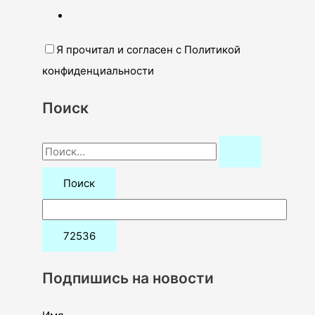
Я прочитал и согласен с Политикой
конфиденциальности
Поиск
П
о
и
с
к
:
Подпишись на новости