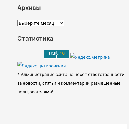
Архивы
А
р
Статистика
х
и
в
ы
* Администрация сайта не несет ответственности
за новости, статьи и комментарии размещенные
пользователями!