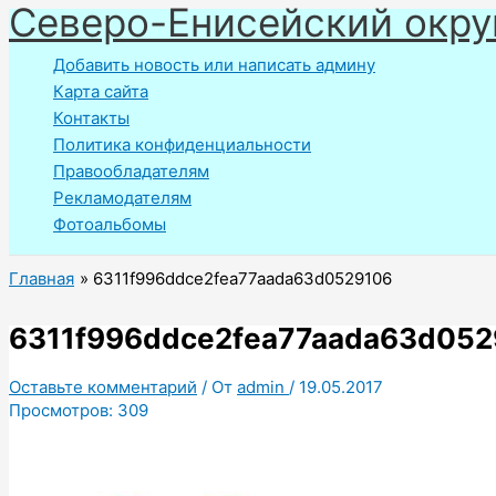
Северо-Енисейский окру
Перейти
к
Добавить новость или написать админу
содержимому
Карта сайта
Контакты
Политика конфиденциальности
Правообладателям
Рекламодателям
Фотоальбомы
Главная
6311f996ddce2fea77aada63d0529106
6311f996ddce2fea77aada63d052
Оставьте комментарий
/ От
admin
/
19.05.2017
Просмотров:
309