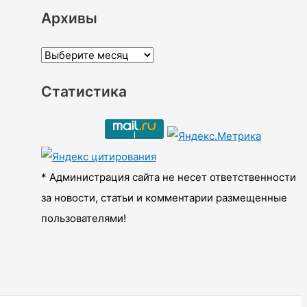
Архивы
А
р
Статистика
х
и
в
ы
* Администрация сайта не несет ответственности
за новости, статьи и комментарии размещенные
пользователями!