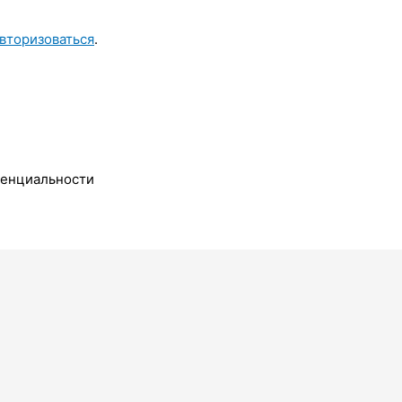
вторизоваться
.
денциальности