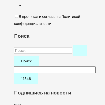
Я прочитал и согласен с Политикой
конфиденциальности
Поиск
П
о
и
с
к
:
Подпишись на новости