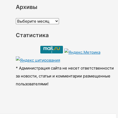
Архивы
А
р
Статистика
х
и
в
ы
* Администрация сайта не несет ответственности
за новости, статьи и комментарии размещенные
пользователями!