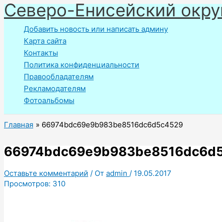
Северо-Енисейский окру
Перейти
к
Добавить новость или написать админу
содержимому
Карта сайта
Контакты
Политика конфиденциальности
Правообладателям
Рекламодателям
Фотоальбомы
Главная
66974bdc69e9b983be8516dc6d5c4529
66974bdc69e9b983be8516dc6d
Оставьте комментарий
/ От
admin
/
19.05.2017
Просмотров:
310