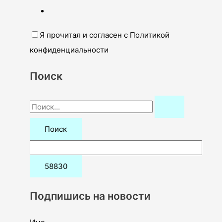
Я прочитал и согласен с Политикой
конфиденциальности
Поиск
П
о
и
с
к
:
Подпишись на новости