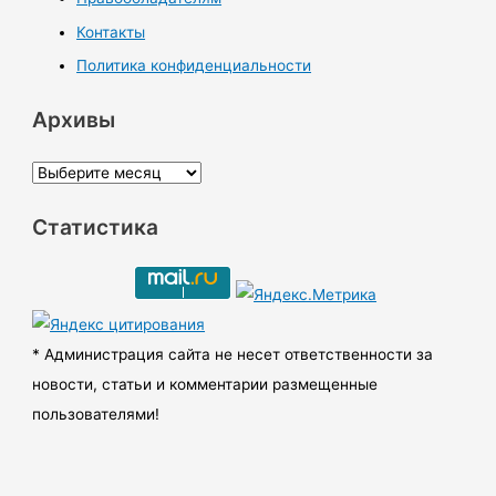
Контакты
Политика конфиденциальности
Архивы
А
р
Статистика
х
и
в
ы
* Администрация сайта не несет ответственности за
новости, статьи и комментарии размещенные
пользователями!