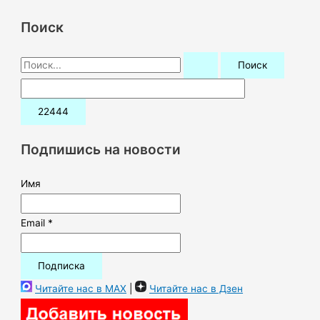
Поиск
П
о
и
с
к
Подпишись на новости
:
Имя
Email *
Читайте нас в MAX
|
Читайте нас в Дзен