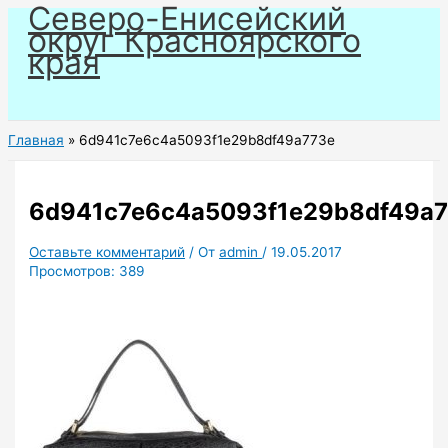
Северо-Енисейский
Перейти
округ Красноярского
к
края
содержимому
Главная
6d941c7e6c4a5093f1e29b8df49a773e
6d941c7e6c4a5093f1e29b8df49a
Оставьте комментарий
/ От
admin
/
19.05.2017
Просмотров:
389