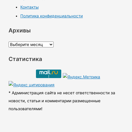
Контакты
Политика конфиденциальности
Архивы
А
р
Статистика
х
и
в
ы
* Администрация сайта не несет ответственности за
новости, статьи и комментарии размещенные
пользователями!