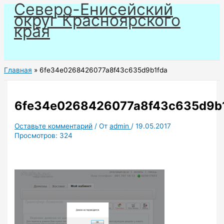
Северо-Енисейский
Перейти
округ Красноярского
к
края
содержимому
Главная
6fe34e0268426077a8f43c635d9b1fda
6fe34e0268426077a8f43c635d9b
Оставьте комментарий
/ От
admin
/
19.05.2017
Просмотров:
324