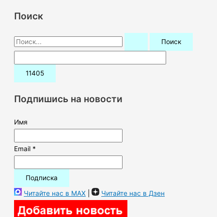
Поиск
П
о
и
с
к
Подпишись на новости
:
Имя
Email *
Читайте нас в MAX
|
Читайте нас в Дзен