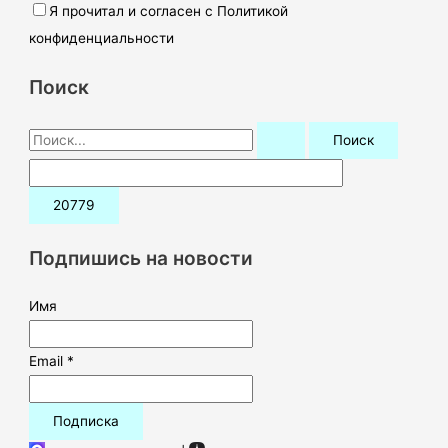
Я прочитал и согласен с Политикой
конфиденциальности
Поиск
П
о
и
с
к
Подпишись на новости
:
Имя
Email *