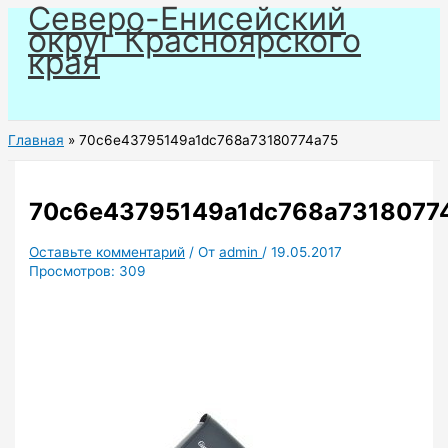
Северо-Енисейский
Перейти
округ Красноярского
к
края
содержимому
Главная
70c6e43795149a1dc768a73180774a75
70c6e43795149a1dc768a7318077
Оставьте комментарий
/ От
admin
/
19.05.2017
Просмотров:
309