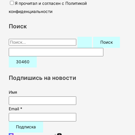
Я прочитал и согласен с Политикой
конфиденциальности
Поиск
П
о
и
с
к
Подпишись на новости
:
Имя
Email *