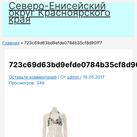
Северо-Енисейский
Перейти
округ Красноярского
к
края
содержимому
Главная
723c69d63bd9efde0784b35cf8d90ff7
723c69d63bd9efde0784b35cf8d90
Оставьте комментарий
/ От
admin
/
19.05.2017
Просмотров:
346