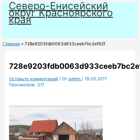
Северо-Енисейский
Перейти
округ Красноярского
к
края
содержимому
Главная
728e9203fdb0063d933ceeb7bc2ef92f
728e9203fdb0063d933ceeb7bc2e
Оставьте комментарий
/ От
admin
/
19.05.2017
Просмотров:
317