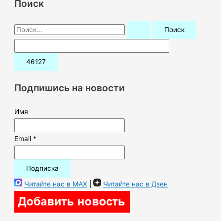
Поиск
П
о
и
с
к
Подпишись на новости
:
Имя
Email *
Читайте нас в MAX
|
Читайте нас в Дзен