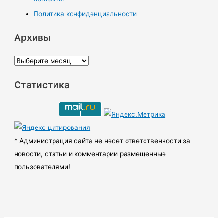
Политика конфиденциальности
Архивы
А
р
Статистика
х
и
в
ы
* Администрация сайта не несет ответственности за
новости, статьи и комментарии размещенные
пользователями!