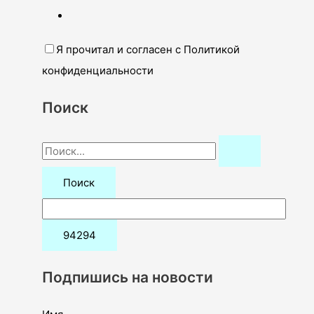
Я прочитал и согласен с Политикой
конфиденциальности
Поиск
П
о
и
с
к
:
Подпишись на новости