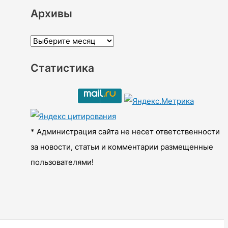
Архивы
А
р
Статистика
х
и
в
ы
* Администрация сайта не несет ответственности
за новости, статьи и комментарии размещенные
пользователями!