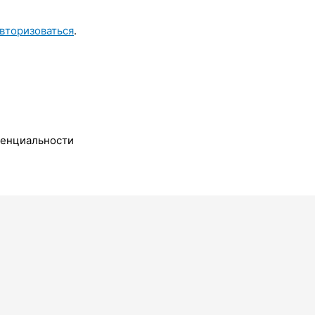
вторизоваться
.
денциальности