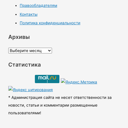
Правообладателям
Контакты
Политика конфиденциальности
Архивы
А
р
Статистика
х
и
в
ы
* Администрация сайта не несет ответственности за
новости, статьи и комментарии размещенные
пользователями!