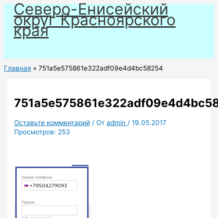
Северо-Енисейский
Перейти
округ Красноярского
к
края
содержимому
Главная
751a5e575861e322adf09e4d4bc58254
751a5e575861e322adf09e4d4bc5
Оставьте комментарий
/ От
admin
/
19.05.2017
Просмотров:
253