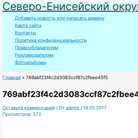
Северо-Енисейский окру
Перейти
к
Добавить новость или написать админу
содержимому
Карта сайта
Контакты
Политика конфиденциальности
Правообладателям
Рекламодателям
Фотоальбомы
Главная
769abf23f4c2d3083ccf87c2fbee45f5
769abf23f4c2d3083ccf87c2fbee
Оставьте комментарий
/ От
admin
/
19.05.2017
Просмотров:
372