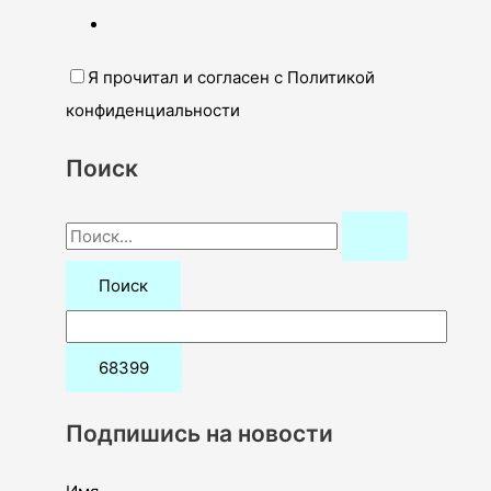
Я прочитал и согласен с Политикой
конфиденциальности
Поиск
П
о
и
с
к
:
Подпишись на новости