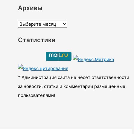
Архивы
А
р
Статистика
х
и
в
ы
* Администрация сайта не несет ответственности
за новости, статьи и комментарии размещенные
пользователями!