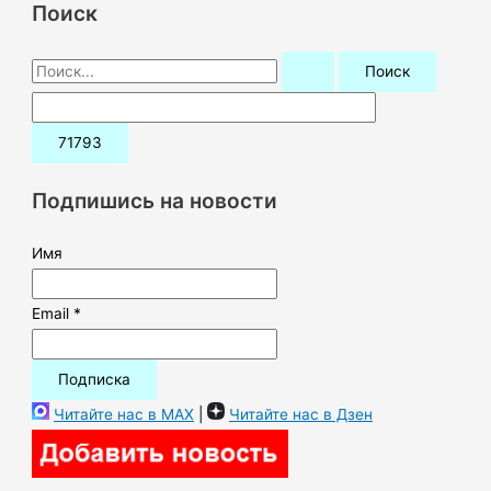
Поиск
П
о
и
с
к
Подпишись на новости
:
Имя
Email *
Читайте нас в MAX
|
Читайте нас в Дзен