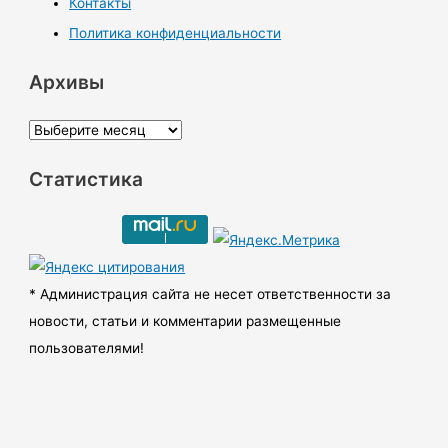
Контакты
Политика конфиденциальности
Архивы
А
р
Статистика
х
и
в
ы
* Администрация сайта не несет ответственности за
новости, статьи и комментарии размещенные
пользователями!