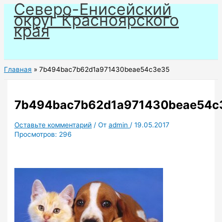
Северо-Енисейский
Перейти
округ Красноярского
к
края
содержимому
Главная
7b494bac7b62d1a971430beae54c3e35
7b494bac7b62d1a971430beae54c
Оставьте комментарий
/ От
admin
/
19.05.2017
Просмотров:
296