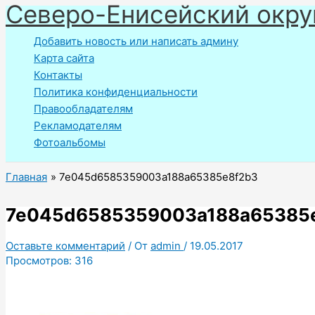
Северо-Енисейский окру
Перейти
к
Добавить новость или написать админу
содержимому
Карта сайта
Контакты
Политика конфиденциальности
Правообладателям
Рекламодателям
Фотоальбомы
Главная
7e045d6585359003a188a65385e8f2b3
7e045d6585359003a188a65385
Оставьте комментарий
/ От
admin
/
19.05.2017
Просмотров:
316