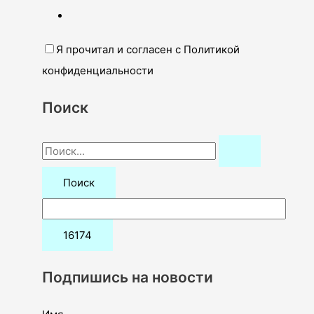
Я прочитал и согласен с Политикой
конфиденциальности
Поиск
П
о
и
с
к
:
Подпишись на новости