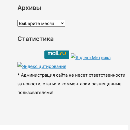
Архивы
А
р
Статистика
х
и
в
ы
* Администрация сайта не несет ответственности
за новости, статьи и комментарии размещенные
пользователями!