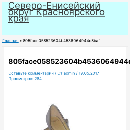
Северо-Енисейский
Перейти
округ Красноярского
к
края
содержимому
Главная
805face058523604b4536064944d8baf
805face058523604b4536064944
Оставьте комментарий
/ От
admin
/
19.05.2017
Просмотров:
284