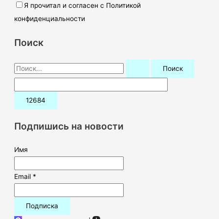
Я прочитал и согласен с Политикой
конфиденциальности
Поиск
П
о
и
с
к
Подпишись на новости
:
Имя
Email *