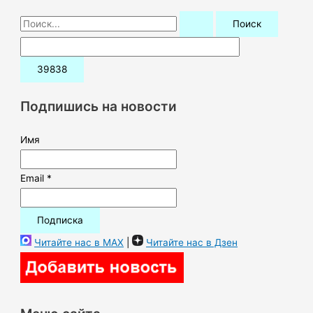
П
о
и
с
к
Подпишись на новости
:
Имя
Email *
Читайте нас в MAX
|
Читайте нас в Дзен