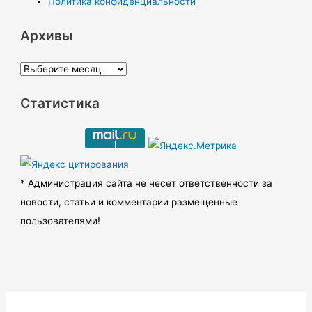
Политика конфиденциальности
Архивы
А
р
Статистика
х
и
в
ы
* Администрация сайта не несет ответственности за
новости, статьи и комментарии размещенные
пользователями!