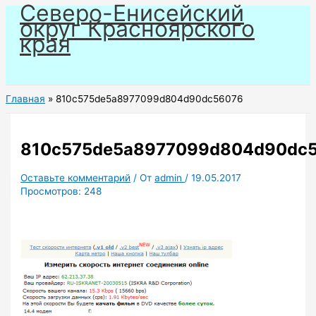
Северо-Енисейский
Перейти
округ Красноярского
к
края
содержимому
Главная
810c575de5a8977099d804d90dc56076
810c575de5a8977099d804d90dc
Оставьте комментарий
/ От
admin
/
19.05.2017
Просмотров:
248