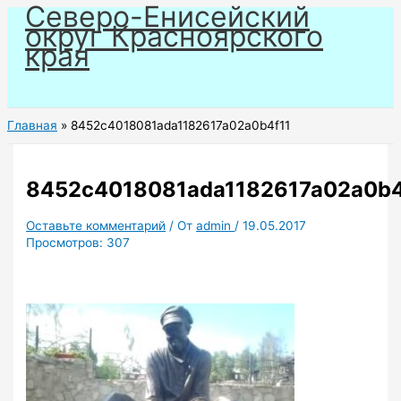
Северо-Енисейский
Перейти
округ Красноярского
к
края
содержимому
Главная
8452c4018081ada1182617a02a0b4f11
8452c4018081ada1182617a02a0b4
Оставьте комментарий
/ От
admin
/
19.05.2017
Просмотров:
307