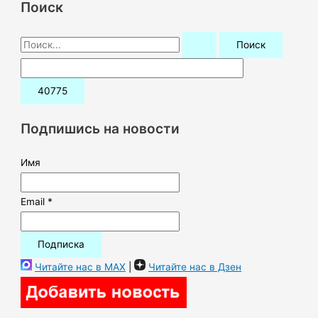
Поиск
П
о
и
с
к
Подпишись на новости
:
Имя
Email *
Читайте нас в MAX
|
Читайте нас в Дзен