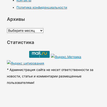
Контакты
Политика конфиденциальности
Архивы
А
р
Статистика
х
и
в
ы
* Администрация сайта не несет ответственности за
новости, статьи и комментарии размещенные
пользователями!