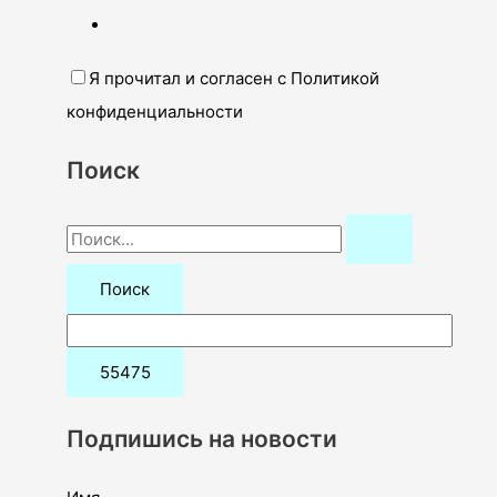
Я прочитал и согласен с Политикой
конфиденциальности
Поиск
П
о
и
с
к
:
Подпишись на новости