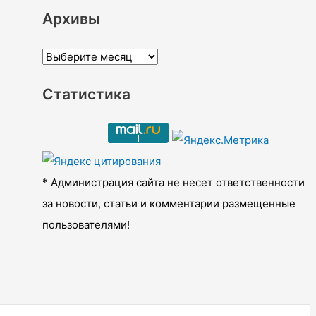
Архивы
А
р
Статистика
х
и
в
ы
* Администрация сайта не несет ответственности
за новости, статьи и комментарии размещенные
пользователями!