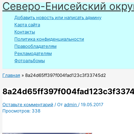
Северо-Енисейский окру
Перейти
к
Добавить новость или написать админу
содержимому
Карта сайта
Контакты
Политика конфиденциальности
Правообладателям
Рекламодателям
Фотоальбомы
Главная
8a24d65ff397f004fad123c3f33745d2
8a24d65ff397f004fad123c3f337
Оставьте комментарий
/ От
admin
/
19.05.2017
Просмотров:
338