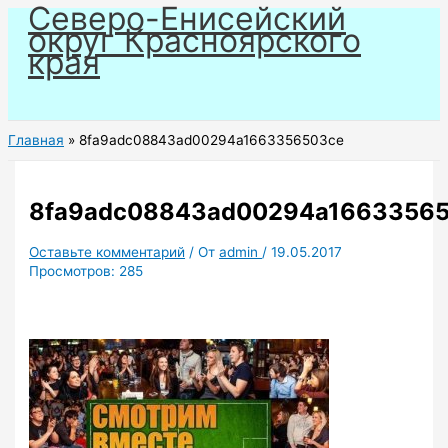
Северо-Енисейский
Перейти
округ Красноярского
к
края
содержимому
Главная
8fa9adc08843ad00294a1663356503ce
8fa9adc08843ad00294a1663356
Оставьте комментарий
/ От
admin
/
19.05.2017
Просмотров:
285