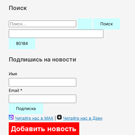
Поиск
П
о
и
с
к
Подпишись на новости
:
Имя
Email *
Читайте нас в MAX
|
Читайте нас в Дзен