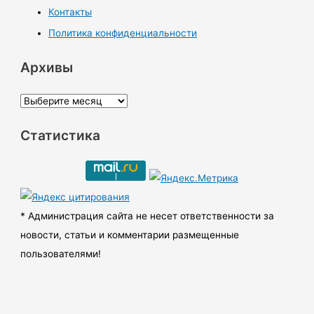
Контакты
Политика конфиденциальности
Архивы
А
р
Статистика
х
и
в
ы
* Администрация сайта не несет ответственности за
новости, статьи и комментарии размещенные
пользователями!