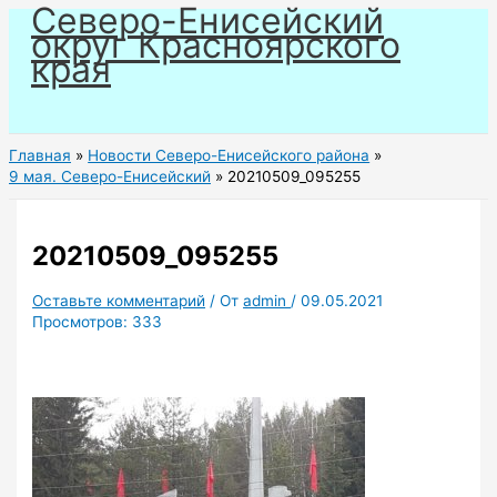
Северо-Енисейский
Перейти
округ Красноярского
к
края
содержимому
Главная
Новости Северо-Енисейского района
9 мая. Северо-Енисейский
20210509_095255
20210509_095255
Оставьте комментарий
/ От
admin
/
09.05.2021
Просмотров:
333