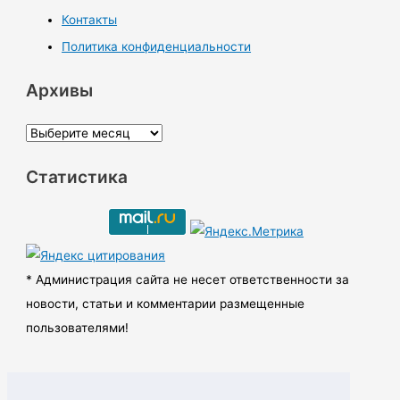
Контакты
Политика конфиденциальности
Архивы
А
р
Статистика
х
и
в
ы
* Администрация сайта не несет ответственности за
новости, статьи и комментарии размещенные
пользователями!