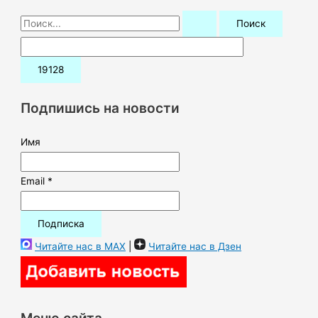
П
о
и
с
к
Подпишись на новости
:
Имя
Email *
Читайте нас в MAX
|
Читайте нас в Дзен