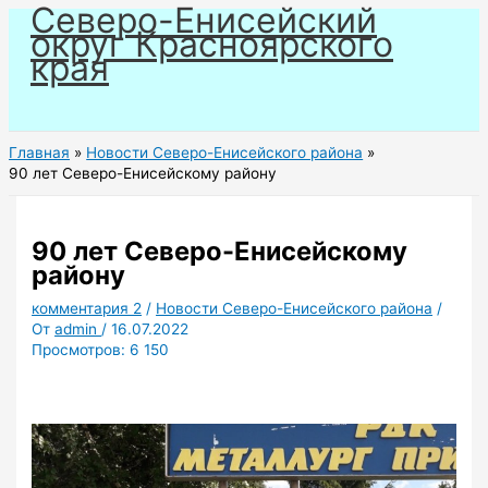
Северо-Енисейский
Перейти
округ Красноярского
к
края
содержимому
Главная
Новости Северо-Енисейского района
90 лет Северо-Енисейскому району
90 лет Северо-Енисейскому
району
комментария 2
/
Новости Северо-Енисейского района
/
От
admin
/
16.07.2022
Просмотров:
6 150