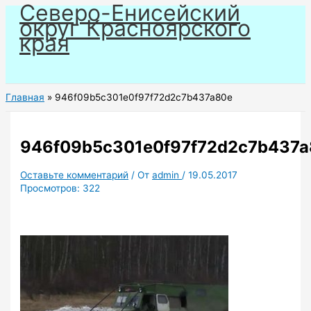
Северо-Енисейский
Перейти
округ Красноярского
к
края
содержимому
Главная
946f09b5c301e0f97f72d2c7b437a80e
946f09b5c301e0f97f72d2c7b437a
Оставьте комментарий
/ От
admin
/
19.05.2017
Просмотров:
322