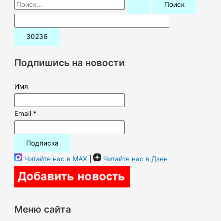
П
о
и
с
к
Подпишись на новости
:
Имя
Email *
Читайте нас в MAX
|
Читайте нас в Дзен
Меню сайта