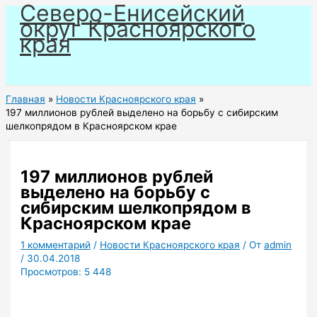
Северо-Енисейский
Перейти
округ Красноярского
к
края
содержимому
Главная
Новости Красноярского края
197 миллионов рублей выделено на борьбу с сибирским
шелкопрядом в Красноярском крае
197 миллионов рублей
выделено на борьбу с
сибирским шелкопрядом в
Красноярском крае
1 комментарий
/
Новости Красноярского края
/ От
admin
/
30.04.2018
Просмотров:
5 448