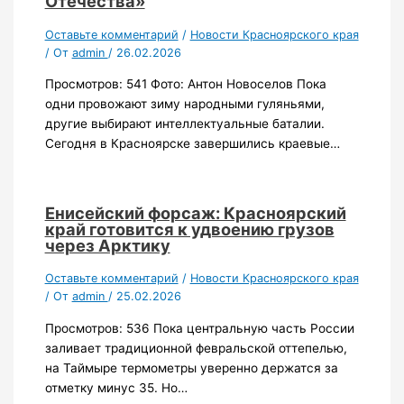
Отечества»
Оставьте комментарий
/
Новости Красноярского края
/ От
admin
/
26.02.2026
Просмотров: 541 Фото: Антон Новоселов Пока
одни провожают зиму народными гуляньями,
другие выбирают интеллектуальные баталии.
Сегодня в Красноярске завершились краевые…
Енисейский форсаж: Красноярский
край готовится к удвоению грузов
через Арктику
Оставьте комментарий
/
Новости Красноярского края
/ От
admin
/
25.02.2026
Просмотров: 536 Пока центральную часть России
заливает традиционной февральской оттепелью,
на Таймыре термометры уверенно держатся за
отметку минус 35. Но…