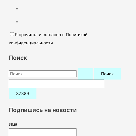
Я прочитал и согласен с Политикой
конфиденциальности
Поиск
П
о
и
с
к
Подпишись на новости
:
Имя